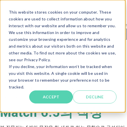
This website stores cookies on your computer. These
cookies are used to collect information about how you
interact with our website and allow us to remember you.
We use this information in order to improve and
customize your browsing experience and for analytics
and metrics about our visitors both on this website and
Match 6.5 소개
other media. To find out more about the cookies we use,
see our Privacy Policy.
If you decline, your information won’t be tracked when
이 페이지는 Match 6.5 질문지를 어떠한 방식으로 작성해야
you visit this website. A single cookie will be used in
하는지에 대한 이해를 돕기 위한 것입니다. 본 질문지는 직장
your browser to remember your preference not to be
에서 개인의 행동 양식에 관해 알아보기 위한 것입니다. 연구
tracked.
에 따르면 Saville Assessment Wave® 질문지는 직장에서의
다양한 업무 수행과 행동에 대한 강력한 예측 지표입니다.
ACCEPT
DECLINE
Match 6.5의 작성