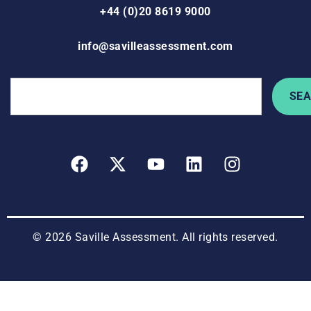
+44 (0)20 8619 9000
info@savilleassessment.com
SE
© 2026 Saville Assessment. All rights reserved.