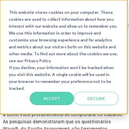
This website stores cookies on your computer. These
cookies are used to collect information about how you
interact with our website and allow us to remember you.
We use this information in order to improve and
customize your browsing experience and for analytics
and metrics about our visitors both on this website and
other media. To find out more about the cookies we use,
Introdução ao
see our Privacy Policy.
If you decline, your information won’t be tracked when
Match 6.5
you visit this website. A single cookie will be used in
your browser to remember your preference not to be
tracked.
Esta página foi elaborada para ajudar você a entender
ACCEPT
DECLINE
como responder ao questionário Match 6.5. Este
questionário pede que forneça informações relacionadas
a como você provavelmente se comportará no trabalho.
As pesquisas demonstraram que os questionários
Wave®, da Saville Assessment, são ferramentas