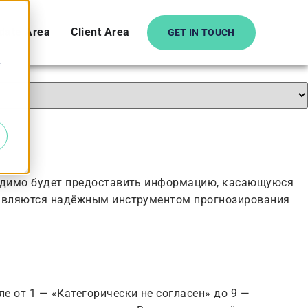
date Area
Client Area
GET IN TOUCH
e
бходимо будет предоставить информацию, касающуюся
® являются надёжным инструментом прогнозирования
е от 1 — «Категорически не согласен» до 9 —