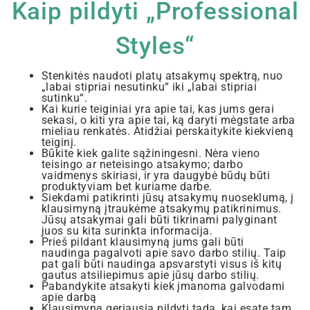
Kaip pildyti „Professional
Styles“
Stenkitės naudoti platų atsakymų spektrą, nuo
„labai stipriai nesutinku“ iki „labai stipriai
sutinku“.
Kai kurie teiginiai yra apie tai, kas jums gerai
sekasi, o kiti yra apie tai, ką daryti mėgstate arba
mieliau renkatės. Atidžiai perskaitykite kiekvieną
teiginį.
Būkite kiek galite sąžiningesni. Nėra vieno
teisingo ar neteisingo atsakymo; darbo
vaidmenys skiriasi, ir yra daugybė būdų būti
produktyviam bet kuriame darbe.
Siekdami patikrinti jūsų atsakymų nuoseklumą, į
klausimyną įtraukėme atsakymų patikrinimus.
Jūsų atsakymai gali būti tikrinami palyginant
juos su kita surinkta informacija.
Prieš pildant klausimyną jums gali būti
naudinga pagalvoti apie savo darbo stilių. Taip
pat gali būti naudinga apsvarstyti visus iš kitų
gautus atsiliepimus apie jūsų darbo stilių.
Pabandykite atsakyti kiek įmanoma galvodami
apie darbą
Klausimyną geriausia pildyti tada, kai esate tam