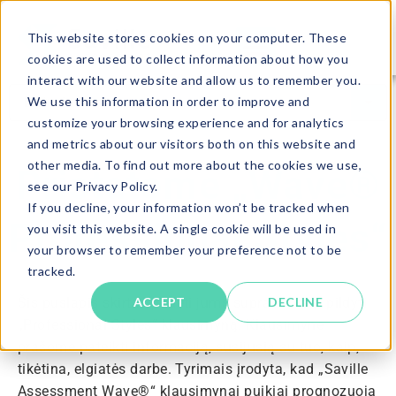
This website stores cookies on your computer. These
cookies are used to collect information about how you
interact with our website and allow us to remember you.
We use this information in order to improve and
customize your browsing experience and for analytics
and metrics about our visitors both on this website and
other media. To find out more about the cookies we use,
Pristatome „Wave®
see our Privacy Policy.
If you decline, your information won’t be tracked when
Professional Styles“
you visit this website. A single cookie will be used in
your browser to remember your preference not to be
tracked.
ACCEPT
DECLINE
Šis puslapis skirtas padėti jums suprasti, kaip pildyti
„Professional Styles“ klausimyną. Klausimyne
prašome pateikti informaciją, susijusią su tuo, kaip,
tikėtina, elgiatės darbe. Tyrimais įrodyta, kad „Saville
Assessment Wave®“ klausimynai puikiai prognozuoja