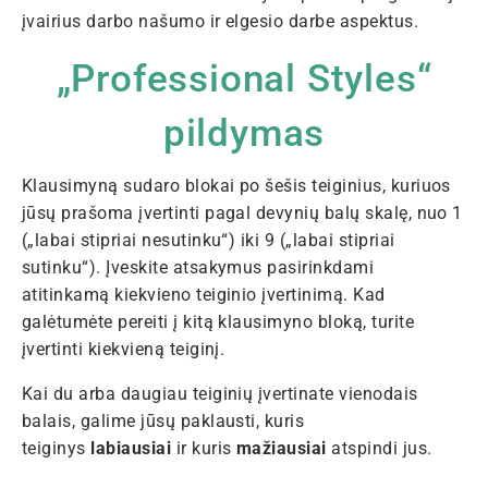
įvairius darbo našumo ir elgesio darbe aspektus.
„Professional Styles“
pildymas
Klausimyną sudaro blokai po šešis teiginius, kuriuos
jūsų prašoma įvertinti pagal devynių balų skalę, nuo 1
(„labai stipriai nesutinku“) iki 9 („labai stipriai
sutinku“). Įveskite atsakymus pasirinkdami
atitinkamą kiekvieno teiginio įvertinimą. Kad
galėtumėte pereiti į kitą klausimyno bloką, turite
įvertinti kiekvieną teiginį.
Kai du arba daugiau teiginių įvertinate vienodais
balais, galime jūsų paklausti, kuris
teiginys
labiausiai
ir kuris
mažiausiai
atspindi jus.