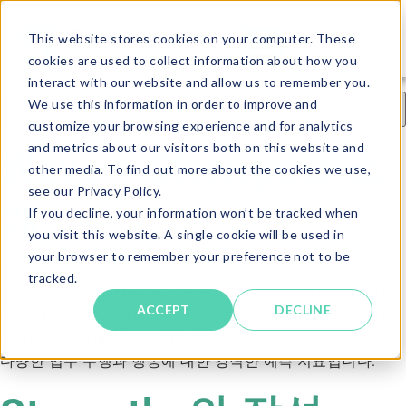
This website stores cookies on your computer. These
cookies are used to collect information about how you
interact with our website and allow us to remember you.
We use this information in order to improve and
customize your browsing experience and for analytics
and metrics about our visitors both on this website and
Wave® Strengths 소
other media. To find out more about the cookies we use,
see our Privacy Policy.
개
If you decline, your information won’t be tracked when
you visit this website. A single cookie will be used in
your browser to remember your preference not to be
이 페이지는 Strengths 질문지를 어떠한 방식으로 작성해야
tracked.
하는지에 대한 이해를 돕기 위한 것입니다. 본 질문지는 직장
ACCEPT
DECLINE
에서 개인의 행동 양식에 관해 알아보기 위한 것입니다. 연구
에 따르면 Saville Assessment Wave® 질문지는 직장에서의
다양한 업무 수행과 행동에 대한 강력한 예측 지표입니다.