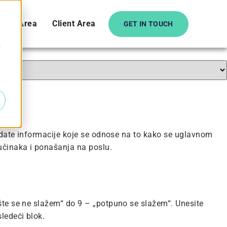
date Area
Client Area
GET IN TOUCH
e
da date informacije koje se odnose na to kako se uglavnom
 učinaka i ponašanja na poslu.
pšte se ne slažem“ do 9 – „potpuno se slažem“. Unesite
ledeći blok.