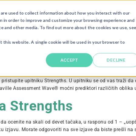
are used to collect information about how you interact with our
Solutions
About
Resources
Candi
n in order to improve and customize your browsing experience and
ite and other media. To find out more about the cookies we use, se
t this website. A single cookie will be used in your browser to
® Strengths
ACCEPT
DECLINE
a pristupite upitniku Strengths. U upitniku se od vas traži 
Saville Assessment Wave® moćni prediktori različitih oblika
a Strengths
a da ocenite na skali od devet tačaka, u rasponu od 1 – „uo
izjavu. Morate odgovoriti na sve izjave da biste prešli na s