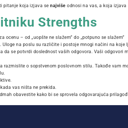
i pitanje koja izjava se
najviše
odnosi na vas, a koja izjava
itniku Strengths
i za ocenu – od „uopšte ne slažem” do „potpuno se slažem”
i. Uloge na poslu su različite i postoje mnogi načini na koje 
vrha da se potvrdi doslednost vaših odgovora. Vaši odgovori 
 da razmislite o sopstvenom poslovnom stilu. Takođe vam mo
lu.
ktive.
 kada vas ništa ne prekida.
odmah obavestite kako bi se sprovela odgovarajuća prilagođ