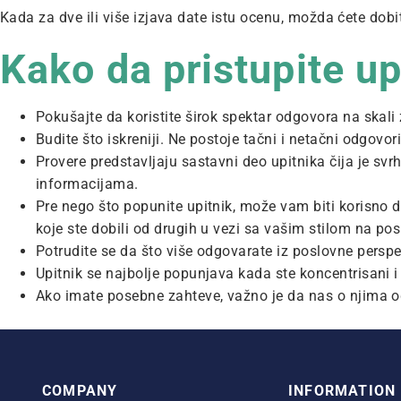
Kada za dve ili više izjava date istu ocenu, možda ćete dobit
Kako da pristupite up
Pokušajte da koristite širok spektar odgovora na skal
Budite što iskreniji. Ne postoje tačni i netačni odgovor
Provere predstavljaju sastavni deo upitnika čija je s
informacijama.
Pre nego što popunite upitnik, može vam biti korisno
koje ste dobili od drugih u vezi sa vašim stilom na pos
Potrudite se da što više odgovarate iz poslovne perspe
Upitnik se najbolje popunjava kada ste koncentrisani i
Ako imate posebne zahteve, važno je da nas o njima 
COMPANY
INFORMATION